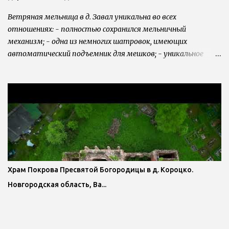
Ветряная мельница в д. Завал уникальна во всех
отношениях: - полностью сохранился мельничный
механизм; - одна из немногих шатровок, имеющих
автоматический подъемник для мешков; - уникальное
соединение вертикального вала с маховым: коническое
зубчатое колесо; - необычная конструкция постава:
зерновой короб не висит на кране или слегах, а стоит на
специальной конструкции над жерновами; - шапка
мельницы нетипичной, округлой формы; - это одна из трех
мельниц в России, обитых дранкой. И, наконец, мельница
является единственной в Новгородской области, стоящей
на месте своей постройки. Именно здесь, в д. Завал и
построил ее в 1924 г. местный крестьянин Михаил Павлович
Храм Покрова Пресвятой Богородицы в д. Короцко.
Павлов вместе с сыном Иваном.
Новгородская область, Ва...