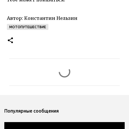
Автор:
Константин Нельзин
МОТОПУТЕШЕСТВИЕ
К
о
м
м
е
н
Популярные сообщения
т
а