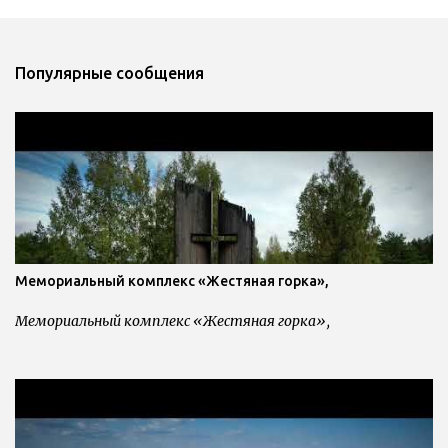
м
е
н
Популярные сообщения
т
а
р
и
и
Мемориальный комплекс «Жестяная горка»,
Мемориальный комплекс «Жестяная горка»,