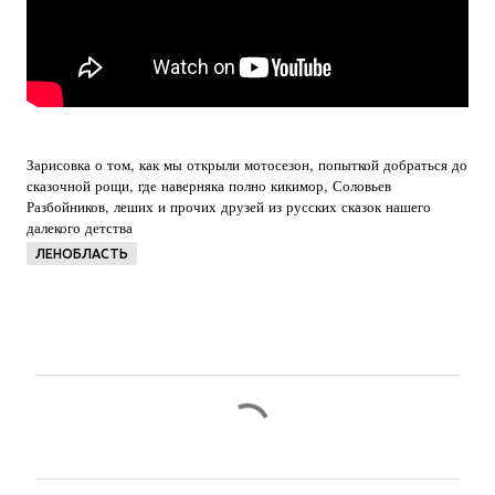
Зарисовка о том, как мы открыли мотосезон, попыткой добраться до
сказочной рощи, где наверняка полно кикимор, Соловьев
Разбойников, леших и прочих друзей из русских сказок нашего
далекого детства
ЛЕНОБЛАСТЬ
К
о
м