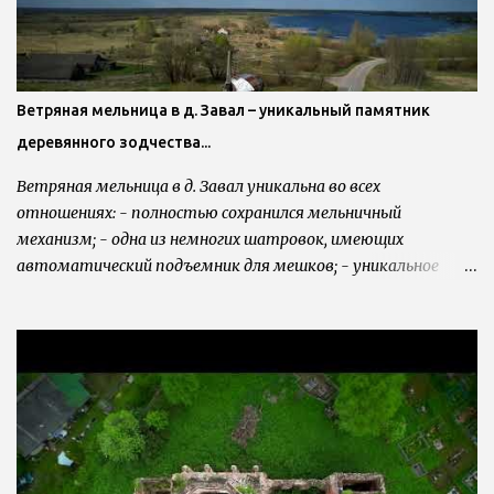
Ветряная мельница в д. Завал – уникальный памятник
деревянного зодчества...
Ветряная мельница в д. Завал уникальна во всех
отношениях: - полностью сохранился мельничный
механизм; - одна из немногих шатровок, имеющих
автоматический подъемник для мешков; - уникальное
соединение вертикального вала с маховым: коническое
зубчатое колесо; - необычная конструкция постава:
зерновой короб не висит на кране или слегах, а стоит на
специальной конструкции над жерновами; - шапка
мельницы нетипичной, округлой формы; - это одна из трех
мельниц в России, обитых дранкой. И, наконец, мельница
является единственной в Новгородской области, стоящей
на месте своей постройки. Именно здесь, в д. Завал и